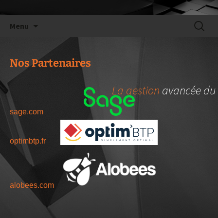
Aller
Recherc
Menu
au
contenu
Nos Partenaires
La gestion
avancée du 
sage.com
optimbtp.fr
alobees.com