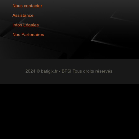
Nous contacter
Assistance
Infos Légales
Nos Partenaires
2024 © batigix.fr - BFSI Tous droits réservés.