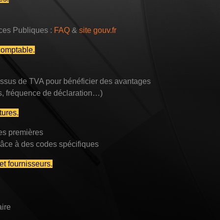
ces Publiques :
FAQ
&
site gouv.fr
comptable.
essus de TVA pour bénéficier des avantages
ns, fréquence de déclaration…)
tures.
es premières
grâce à des codes spécifiques
et fournisseurs.
ire