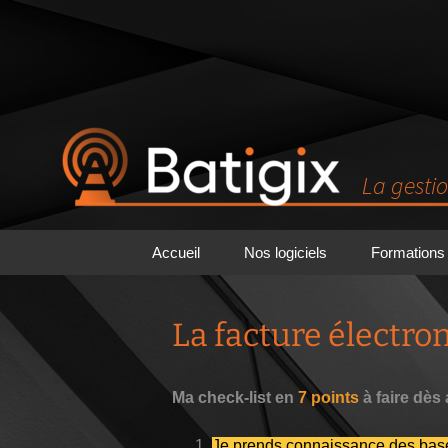
La gesti
Aller
Accueil
Nos logiciels
Formations
au
contenu
Batigest Connect
La facture électro
Le connecteur Zeendoc
& Batigest
Ma check-list en
7 points
à faire dès
Optim BTP
Je prends connaissance des bas
Optim’BTP WEB