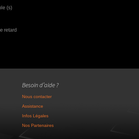
le (s)
e retard
Besoin d’aide ?
Nous contacter
Assistance
Infos Légales
Nos Partenaires