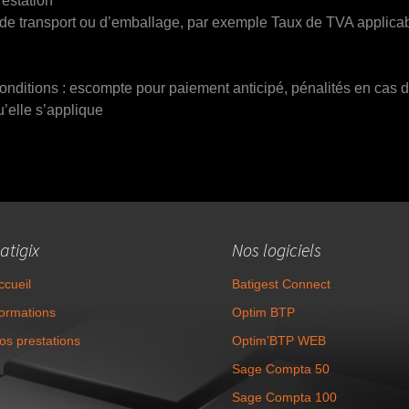
restation
s de transport ou d’emballage, par exemple Taux de TVA applicab
nditions : escompte pour paiement anticipé, pénalités en cas d
’elle s’applique
atigix
Nos logiciels
ccueil
Batigest Connect
ormations
Optim BTP
os prestations
Optim’BTP WEB
Sage Compta 50
Sage Compta 100