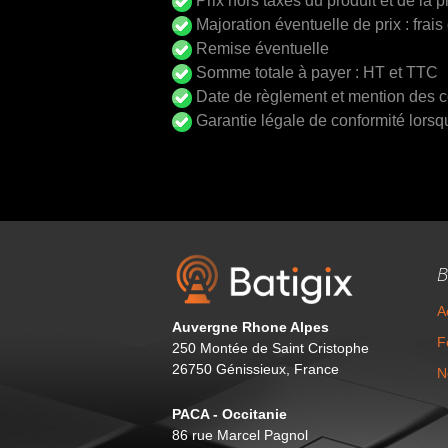
Prix hors taxes du produit et de la p
Majoration éventuelle de prix : frai
Remise éventuelle
Somme totale à payer : HT et TTC
Date de règlement et mention des co
Garantie légale de conformité lorsqu
B
A
Auvergne Rhone Alpes
F
250 Montée de Saint Cristophe
26750 Génissieux, France
N
PACA - Occitanie
86 rue Marcel Pagnol