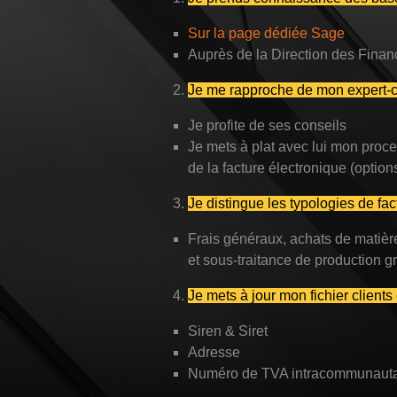
Sur la page dédiée Sage
Sage Compta 50
Auprès de la Direction des Finan
Sage Compta 100
Je me rapproche de mon expert-
Alobees
Je profite de ses conseils
Je mets à plat avec lui mon proc
de la facture électronique (optio
Je distingue les typologies de fac
Frais généraux, achats de matièr
et sous-traitance de production 
Je mets à jour mon fichier clients 
Siren & Siret
Adresse
Numéro de TVA intracommunauta